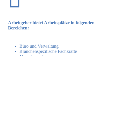
Arbeitgeber bietet Arbeitsplätze in folgenden
Bereichen:
Büro und Verwaltung
Branchenspezifische Fachkräfte
Management
Medizinisches Fachpersonal
Einkauf
Marketing und Kommunikation
Pflege- und Betreuung
Benefits für Angestellte