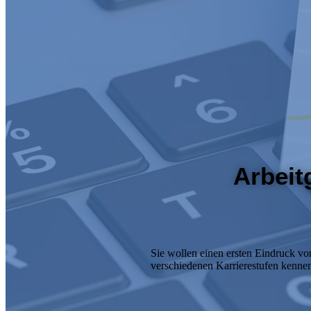
Arbeit
Sie wollen einen ersten Eindruck vo
verschiedenen Karrierestufen kenne