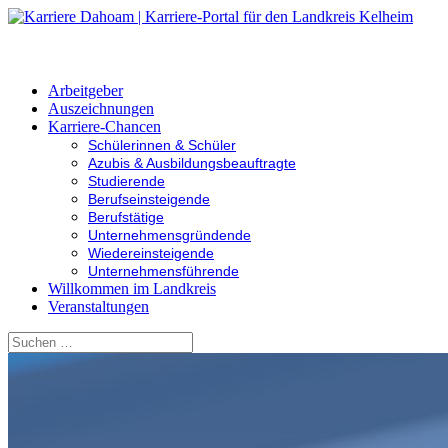
Arbeitgeber
Auszeichnungen
Karriere-Chancen
Schülerinnen & Schüler
Azubis & Ausbildungsbeauftragte
Studierende
Berufseinsteigende
Berufstätige
Unternehmensgründende
Wiedereinsteigende
Unternehmensführende
Willkommen im Landkreis
Veranstaltungen