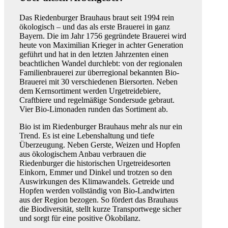
Das Riedenburger Brauhaus braut seit 1994 rein
ökologisch – und das als erste Brauerei in ganz
Bayern. Die im Jahr 1756 gegründete Brauerei wird
heute von Maximilian Krieger in achter Generation
geführt und hat in den letzten Jahrzenten einen
beachtlichen Wandel durchlebt: von der regionalen
Familienbrauerei zur überregional bekannten Bio-
Brauerei mit 30 verschiedenen Biersorten. Neben
dem Kernsortiment werden Urgetreidebiere,
Craftbiere und regelmäßige Sondersude gebraut.
Vier Bio-Limonaden runden das Sortiment ab.
Bio ist im Riedenburger Brauhaus mehr als nur ein
Trend. Es ist eine Lebenshaltung und tiefe
Überzeugung. Neben Gerste, Weizen und Hopfen
aus ökologischem Anbau verbrauen die
Riedenburger die historischen Urgetreidesorten
Einkorn, Emmer und Dinkel und trotzen so den
Auswirkungen des Klimawandels. Getreide und
Hopfen werden vollständig von Bio-Landwirten
aus der Region bezogen. So fördert das Brauhaus
die Biodiversität, stellt kurze Transportwege sicher
und sorgt für eine positive Ökobilanz.