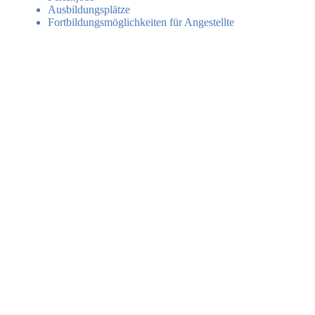
Ausbildungsplätze
Fortbildungsmöglichkeiten für Angestellte

Arbeitgeber bietet Arbeitsplätze in folgenden
Bereichen:
Produktion und Fertigung
Verkauf und Vertrieb
Büro und Verwaltung
Handwerk
Branchenspezifische Fachkräfte
Logistik
Marketing und Kommunikation